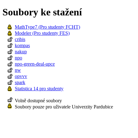
Soubory ke stažení
MathType7 (Pro studenty FCHT)
Modeler (Pro studenty FES)
cribis
kompas
nakup
npo
npo-green-deal-upce
nw
opvvv
spark
Statistica 14 pro studenty
Volně dostupné soubory
Soubory pouze pro uživatele Univerzity Pardubice